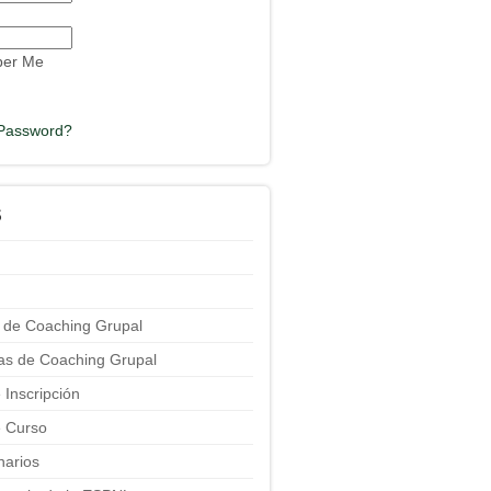
er Me
 Password?
S
 de Coaching Grupal
ias de Coaching Grupal
 Inscripción
 Curso
narios