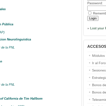
Password:
ales
Rememb
n Pública
»
Lost your
NAP)
cion Neurolinguistica
ACCESO
r de la PNL
Módulos
on
Ir al Foro
Sesiones
Estrateg
r de la PNL
Bonos de
Bonos de
 of California de Tim Hallbom
Telesemi