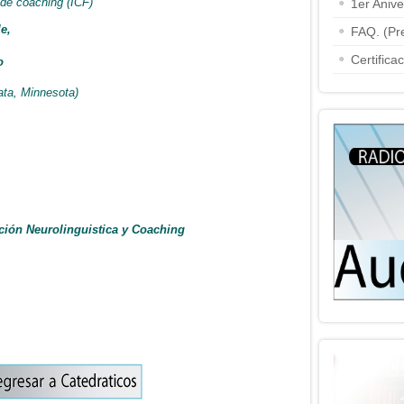
 de coaching (ICF)
1er Aniv
e,
FAQ. (Pr
Certifica
o
ata, Minnesota)
ción Neurolinguistica y Coaching