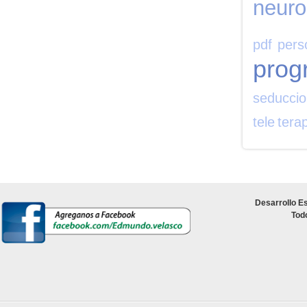
neuro
pdf
pers
prog
seducci
tele
tera
Desarrollo Es
Tod