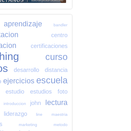
aprendizaje
bandler
tacion
centro
cacion
certificaciones
hing
curso
os
desarrollo
distancia
escuela
ejercicios
o
estudio
estudios
foto
lectura
john
introduccion
liderazgo
line
maestria
s
marketing
metodo