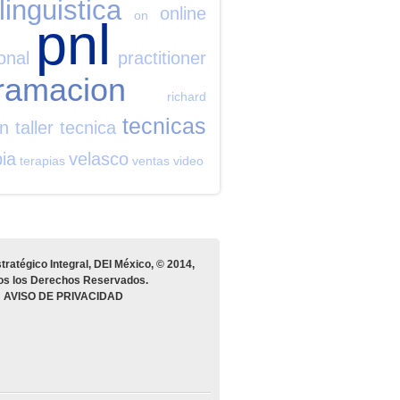
linguistica
online
on
pnl
onal
practitioner
ramacion
richard
tecnicas
on
taller
tecnica
pia
velasco
terapias
ventas
video
tratégico Integral, DEI México, © 2014,
os los Derechos Reservados.
AVISO DE PRIVACIDAD