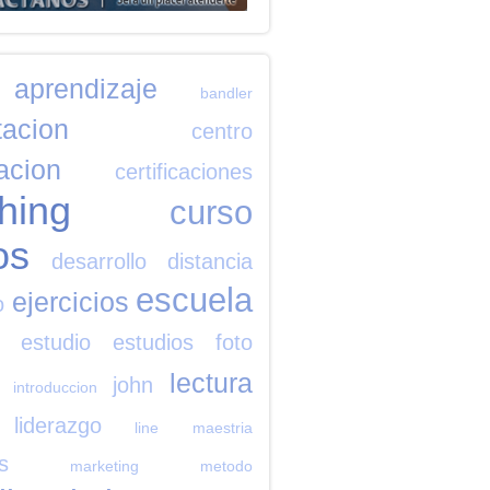
aprendizaje
bandler
tacion
centro
cacion
certificaciones
hing
curso
os
desarrollo
distancia
escuela
ejercicios
o
estudio
estudios
foto
lectura
john
introduccion
liderazgo
line
maestria
s
marketing
metodo