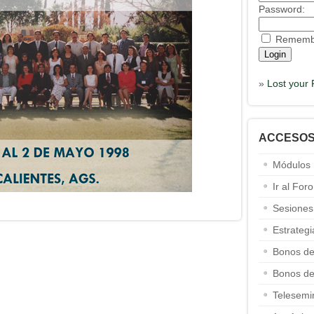
Password:
Rememb
»
Lost your
ACCESO
Módulos
Ir al Foro
Sesiones
Estrateg
Bonos de
Bonos de
Telesemi