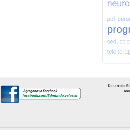
neuro
pdf
pers
prog
seducci
tele
tera
Desarrollo Es
Tod