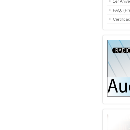
1er Aniv
FAQ. (Pr
Certifica