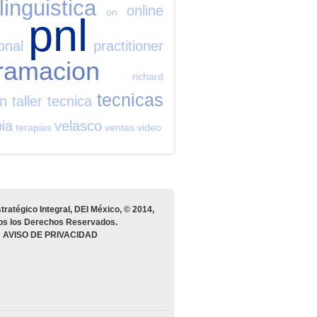
linguistica
online
on
pnl
onal
practitioner
ramacion
richard
tecnicas
on
taller
tecnica
pia
velasco
terapias
ventas
video
tratégico Integral, DEI México, © 2014,
os los Derechos Reservados.
AVISO DE PRIVACIDAD