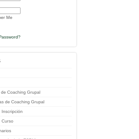
er Me
 Password?
S
 de Coaching Grupal
ias de Coaching Grupal
 Inscripción
 Curso
narios