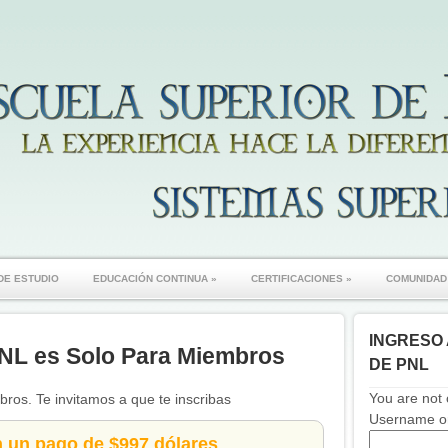
DE ESTUDIO
EDUCACIÓN CONTINUA
»
CERTIFICACIONES
»
COMUNIDAD
INGRESO 
NL es Solo Para Miembros
DE PNL
You are not 
ros. Te invitamos a que te inscribas
Username or
n un pago de $997 dólares