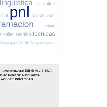
linguistica
online
on
pnl
onal
practitioner
ramacion
richard
tecnicas
on
taller
tecnica
pia
velasco
terapias
ventas
video
tratégico Integral, DEI México, © 2014,
os los Derechos Reservados.
AVISO DE PRIVACIDAD