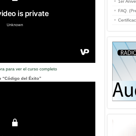
1er Aniv
FAQ. (Pr
Certifica
ora para ver el curso completo
 “Código del Éxito”