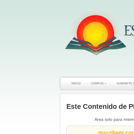
INICIO
CAMPUS
»
GABINETE 
Este Contenido de P
Area solo para miemb
Inscríbete co