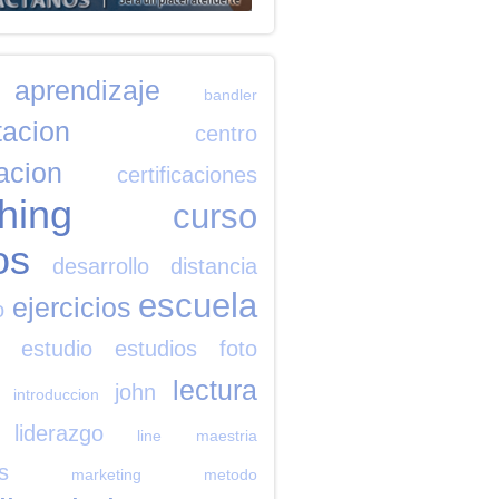
aprendizaje
bandler
tacion
centro
cacion
certificaciones
hing
curso
os
desarrollo
distancia
escuela
ejercicios
o
estudio
estudios
foto
lectura
john
introduccion
liderazgo
line
maestria
s
marketing
metodo