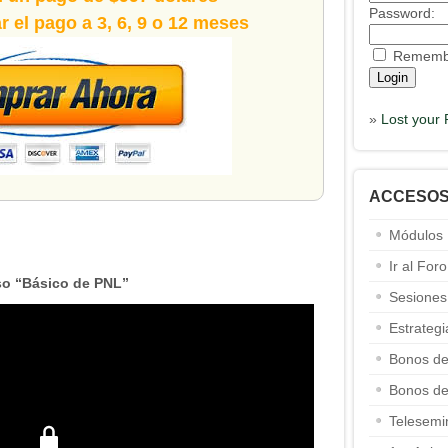
Password:
 el pago a 3, 6, 9 o 12 meses
Rememb
»
Lost your
ACCESO
Módulos
Ir al Foro
o “Básico de PNL”
Sesiones
Estrateg
Bonos de
Bonos de
Telesemi