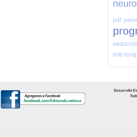
neuro
pdf
pers
prog
seducci
tele
tera
Desarrollo Es
Tod