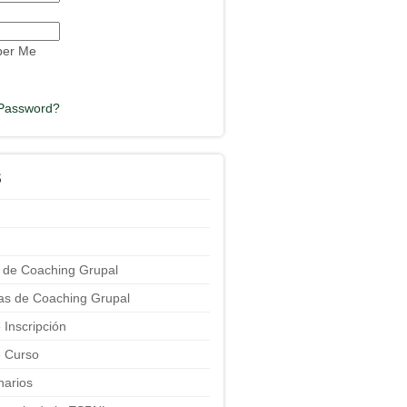
er Me
 Password?
S
 de Coaching Grupal
ias de Coaching Grupal
 Inscripción
 Curso
narios