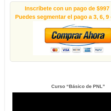
Inscríbete con un pago de $997
Puedes segmentar el pago a 3, 6, 9
Curso “Básico de PNL”