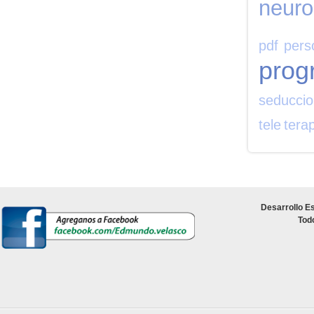
neuro
pdf
pers
prog
seducci
tele
tera
Desarrollo Es
Tod