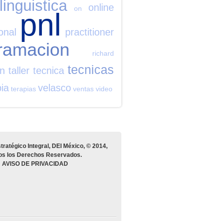
linguistica
online
on
pnl
onal
practitioner
ramacion
richard
tecnicas
on
taller
tecnica
pia
velasco
terapias
ventas
video
tratégico Integral, DEI México, © 2014,
os los Derechos Reservados.
AVISO DE PRIVACIDAD