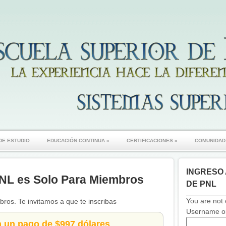
DE ESTUDIO
EDUCACIÓN CONTINUA
»
CERTIFICACIONES
»
COMUNIDAD
INGRESO 
NL es Solo Para Miembros
DE PNL
You are not 
ros. Te invitamos a que te inscribas
Username or
n un pago de $997 dólares