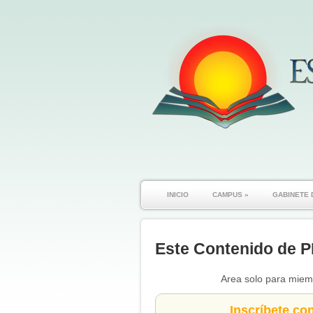
INICIO
CAMPUS
»
GABINETE 
Este Contenido de P
Area solo para miemb
Inscríbete co