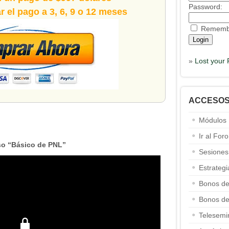
Password:
 el pago a 3, 6, 9 o 12 meses
Rememb
»
Lost your
ACCESO
Módulos
Ir al Foro
o “Básico de PNL”
Sesiones
Estrateg
Bonos de
Bonos de
Telesemi