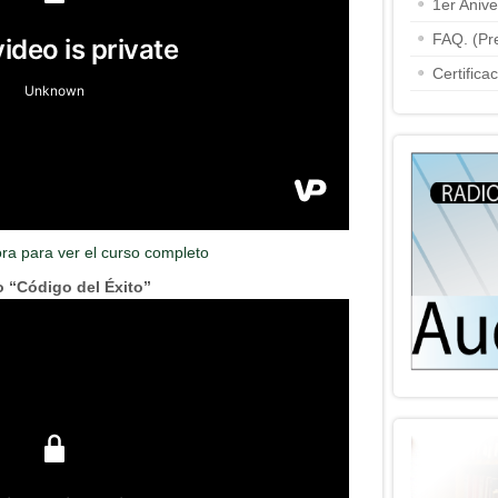
1er Aniv
FAQ. (Pr
Certifica
ora para ver el curso completo
 “Código del Éxito”