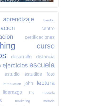
aprendizaje
bandler
tacion
centro
cacion
certificaciones
hing
curso
os
desarrollo
distancia
escuela
ejercicios
o
estudio
estudios
foto
lectura
john
introduccion
liderazgo
line
maestria
s
marketing
metodo