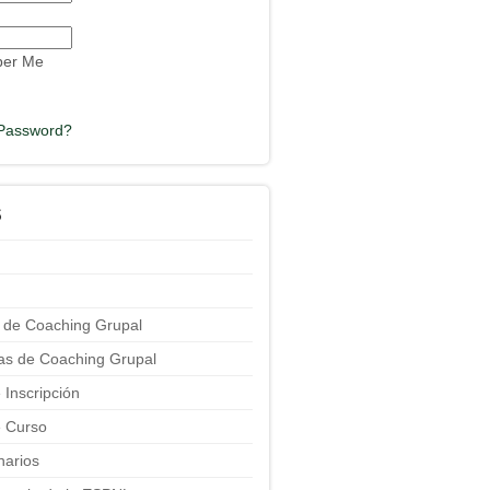
er Me
 Password?
S
 de Coaching Grupal
ias de Coaching Grupal
 Inscripción
 Curso
narios