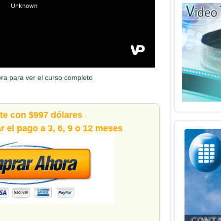
ora para ver el curso completo
ete con $997 dólares
 el pago a 3, 6, 9 o 12 meses