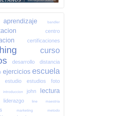
aprendizaje
bandler
tacion
centro
cacion
certificaciones
hing
curso
os
desarrollo
distancia
escuela
ejercicios
o
estudio
estudios
foto
lectura
john
introduccion
liderazgo
line
maestria
s
marketing
metodo