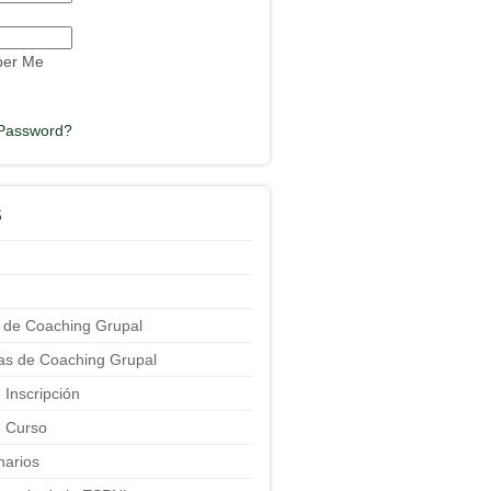
er Me
 Password?
S
 de Coaching Grupal
ias de Coaching Grupal
 Inscripción
 Curso
narios