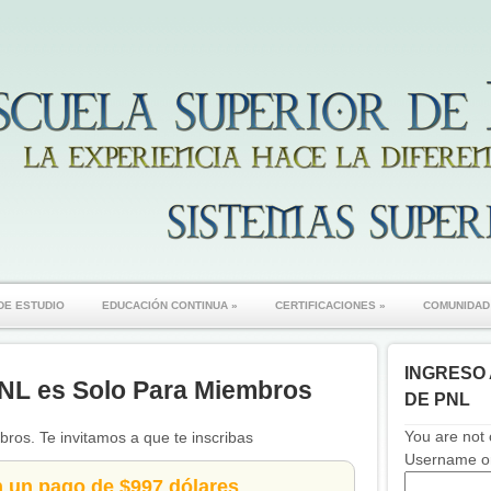
DE ESTUDIO
EDUCACIÓN CONTINUA
»
CERTIFICACIONES
»
COMUNIDAD
INGRESO 
NL es Solo Para Miembros
DE PNL
You are not 
ros. Te invitamos a que te inscribas
Username or
n un pago de $997 dólares