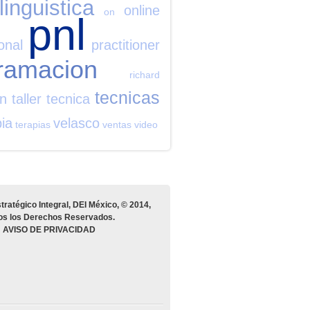
linguistica
online
on
pnl
onal
practitioner
ramacion
richard
tecnicas
on
taller
tecnica
pia
velasco
terapias
ventas
video
tratégico Integral, DEI México, © 2014,
os los Derechos Reservados.
AVISO DE PRIVACIDAD