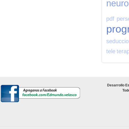
neuro
pdf
pers
prog
seducci
tele
tera
Desarrollo Es
Tod