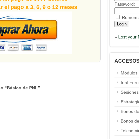
Password:
 el pago a 3, 6, 9 o 12 meses
Rememb
»
Lost your
ACCESO
Módulos
Ir al Foro
o “Básico de PNL”
Sesiones
Estrateg
Bonos de
Bonos de
Telesemi