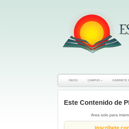
INICIO
CAMPUS
»
GABINETE 
Este Contenido de P
Area solo para miemb
Inscríbete co