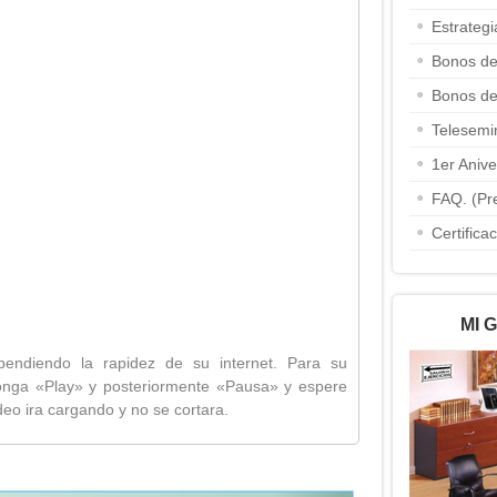
Estrateg
Bonos de
Bonos de
Telesemi
1er Aniv
FAQ. (Pr
Certifica
MI 
pendiendo la rapidez de su internet. Para su
onga «Play» y posteriormente «Pausa» y espere
deo ira cargando y no se cortara.